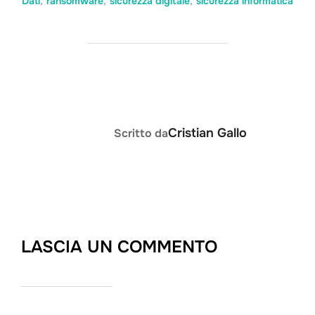
Dati
,
ransomware
,
sicurezza digitale
,
sicurezza informatica
AUTORE DELL'ARTICOLO
Cristian Gallo
Scritto da
LASCIA UN COMMENTO