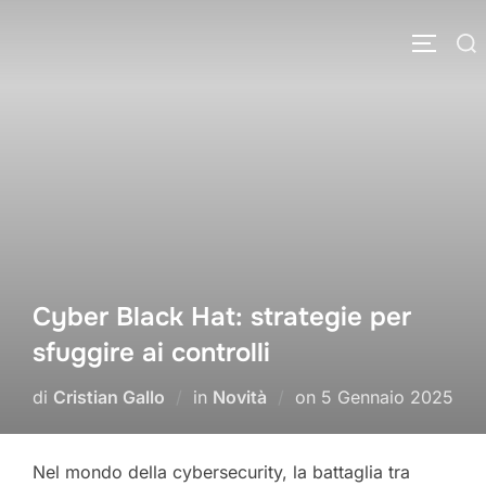
Salta
Cerca
al
APRI/C
per:
contenuto
Cyber Black Hat: strategie per
sfuggire ai controlli
Pubblicato
di
Cristian Gallo
in
Novità
on
5 Gennaio 2025
il
Nel mondo della cybersecurity, la battaglia tra