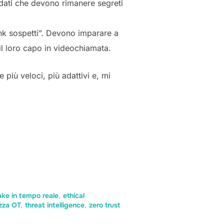
i dati che devono rimanere segreti
ink sospetti”. Devono imparare a
 il loro capo in videochiamata.
 più veloci, più adattivi e, mi
ke in tempo reale
,
ethical
zza OT
,
threat intelligence
,
zero trust