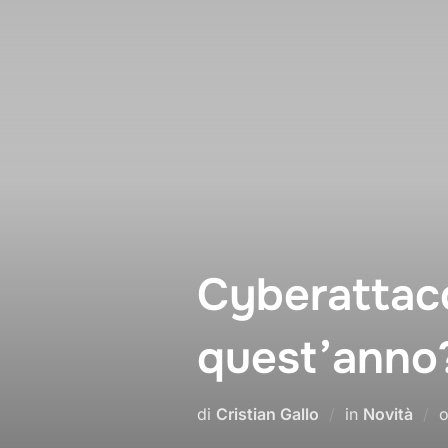
Salta
al
contenuto
Cyberattac
quest’anno
di
Cristian Gallo
in
Novità