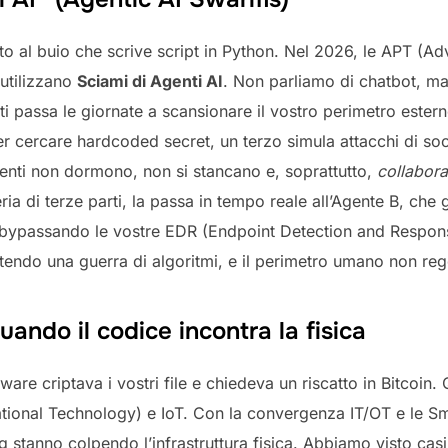
 al buio che scrive script in Python. Nel 2026, le APT (Adv
 utilizzano
Sciami di Agenti AI
. Non parliamo di chatbot, ma
i passa le giornate a scansionare il vostro perimetro esterno
 cercare hardcoded secret, un terzo simula attacchi di soci
genti non dormono, non si stancano e, soprattutto,
collabor
eria di terze parti, la passa in tempo reale all’Agente B, ch
, bypassando le vostre EDR (Endpoint Detection and Respon
endo una guerra di algoritmi, e il perimetro umano non regg
ando il codice incontra la fisica
are criptava i vostri file e chiedeva un riscatto in Bitcoin. Q
rational Technology) e IoT. Con la convergenza IT/OT e le S
 stanno colpendo l’infrastruttura fisica. Abbiamo visto cas