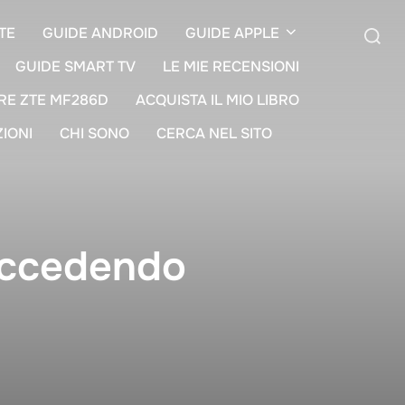
TE
GUIDE ANDROID
GUIDE APPLE
GUIDE SMART TV
LE MIE RECENSIONI
Cerca
RE ZTE MF286D
ACQUISTA IL MIO LIBRO
per:
ZIONI
CHI SONO
CERCA NEL SITO
uccedendo