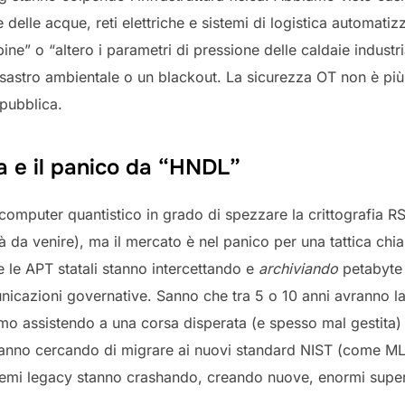
 delle acque, reti elettriche e sistemi di logistica automatiz
bine” o “altero i parametri di pressione delle caldaie industria
 disastro ambientale o un blackout. La sicurezza OT non è più
 pubblica.
a e il panico da “HNDL”
omputer quantistico in grado di spezzare la crittografia RS
à da venire), ma il mercato è nel panico per una tattica ch
 e le APT statali stanno intercettando e
archiviando
petabyte d
municazioni governative. Sanno che tra 5 o 10 anni avranno la
amo assistendo a una corsa disperata (e spesso mal gestita)
tanno cercando di migrare ai nuovi standard NIST (come ML
stemi legacy stanno crashando, creando nuove, enormi superf