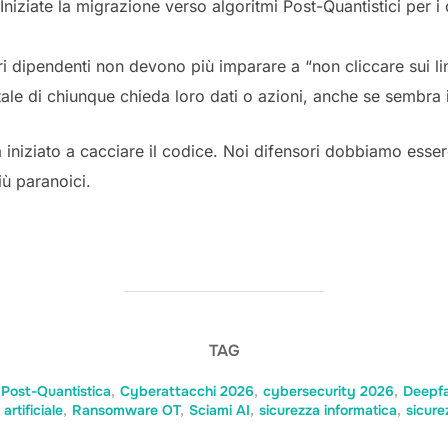
Iniziate la migrazione verso algoritmi Post-Quantistici per 
ri dipendenti non devono più imparare a “non cliccare sui l
igitale di chiunque chieda loro dati o azioni, anche se sembra
ha iniziato a cacciare il codice. Noi difensori dobbiamo essere
ù paranoici.
TAG
 Post-Quantistica
,
Cyberattacchi 2026
,
cybersecurity 2026
,
Deepfa
 artificiale
,
Ransomware OT
,
Sciami AI
,
sicurezza informatica
,
sicure