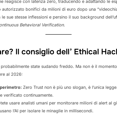
he reagisce con latenza zero, traducendo e adattando le esp
 autorizzato bonifici da milioni di euro dopo una “videoch
e sue stesse inflessioni e persino il suo background dell’uff
ontinuous Behavioral Verification
.
? Il consiglio dell’ Ethical Hac
ui, probabilmente state sudando freddo. Ma non è il momento
ere al 2026:
 perimetro:
Zero Trust non è più uno slogan, è l’unica legge.
re verificato continuamente.
ete usare analisti umani per monitorare milioni di alert al
sano l’AI per isolare le minaglie in millisecondi.