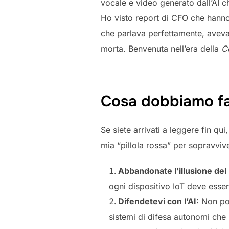
vocale e video generato dall’AI c
Ho visto report di CFO che hanno
che parlava perfettamente, aveva l
morta. Benvenuta nell’era della
C
Cosa dobbiamo fare
Se siete arrivati a leggere fin q
mia “pillola rossa” per sopravviv
Abbandonate l’illusione del
ogni dispositivo IoT deve esse
Difendetevi con l’AI:
Non pot
sistemi di difesa autonomi che u