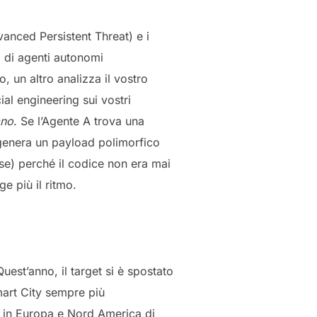
anced Persistent Threat) e i
 di agenti autonomi
, un altro analizza il vostro
al engineering sui vostri
ano
. Se l’Agente A trova una
e genera un payload polimorfico
se) perché il codice non era mai
e più il ritmo.
uest’anno, il target si è spostato
mart City sempre più
i in Europa e Nord America di