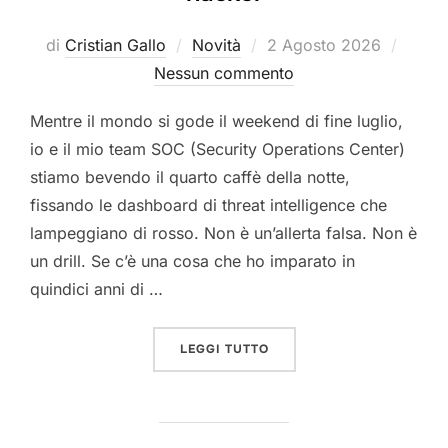
Pubblicato
di
Cristian Gallo
Novità
2 Agosto 2026
il
Nessun commento
Mentre il mondo si gode il weekend di fine luglio,
io e il mio team SOC (Security Operations Center)
stiamo bevendo il quarto caffè della notte,
fissando le dashboard di threat intelligence che
lampeggiano di rosso. Non è un’allerta falsa. Non è
un drill. Se c’è una cosa che ho imparato in
quindici anni di …
“LE AZIENDE PIÙ COLPITE
LEGGI TUTTO