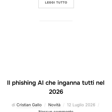
“BROWSER HACKERATI: UT
LEGGI TUTTO
Il phishing AI che inganna tutti nel
2026
Pubblicato
di
Cristian Gallo
Novità
12 Luglio 2026
il
Nessun commento