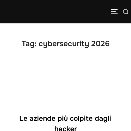
Salta
Cerca
al
APRI/C
per:
contenuto
Tag:
cybersecurity 2026
Le aziende più colpite dagli
hacker