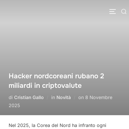
Salta
Cerca
al
APRI/C
per:
contenuto
Hacker nordcoreani rubano 2
miliardi in criptovalute
Pubblicato
di
Cristian Gallo
in
Novità
on
8 Novembre
il
2025
Nel 2025, la Corea del Nord ha infranto ogni