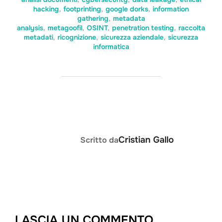
hacking
,
footprinting
,
google dorks
,
information
gathering
,
metadata
analysis
,
metagoofil
,
OSINT
,
penetration testing
,
raccolta
metadati
,
ricognizione
,
sicurezza aziendale
,
sicurezza
informatica
AUTORE DELL'ARTICOLO
Cristian Gallo
Scritto da
LASCIA UN COMMENTO