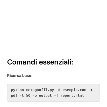
Comandi essenziali:
Ricerca base
:
python metagoofil.py -d esempio.com -t 
pdf -l 50 -o output -f report.html