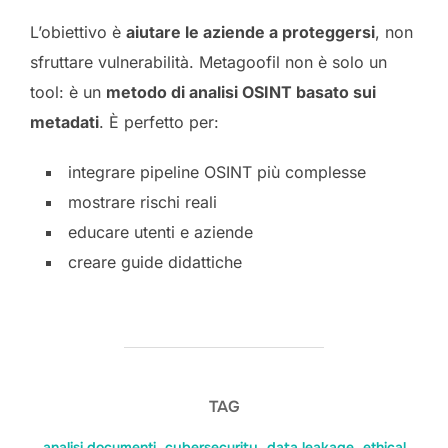
L’obiettivo è
aiutare le aziende a proteggersi
, non
sfruttare vulnerabilità. Metagoofil non è solo un
tool: è un
metodo di analisi OSINT basato sui
metadati
. È perfetto per:
integrare pipeline OSINT più complesse
mostrare rischi reali
educare utenti e aziende
creare guide didattiche
TAG
analisi documenti
,
cybersecurity
,
data leakage
,
ethical