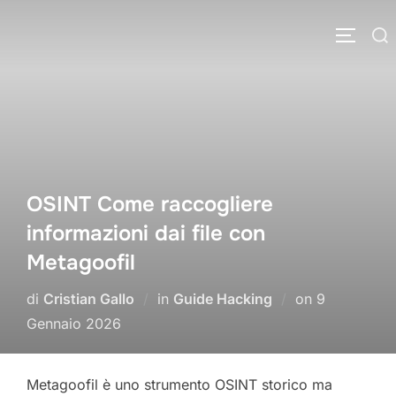
Salta
Cerca
al
APRI/C
per:
contenuto
OSINT Come raccogliere
informazioni dai file con
Metagoofil
Pubblicato
di
Cristian Gallo
in
Guide Hacking
on
9
il
Gennaio 2026
Metagoofil è uno strumento OSINT storico ma