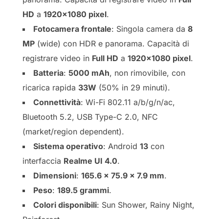
HD
a
1920×1080 pixel
.
Fotocamera frontale
: Singola camera da
8
MP
(wide) con HDR e panorama. Capacità di
registrare video in
Full HD
a
1920×1080 pixel
.
Batteria
:
5000 mAh
, non rimovibile, con
ricarica rapida
33W
(50% in 29 minuti).
Connettività
: Wi-Fi 802.11 a/b/g/n/ac,
Bluetooth 5.2, USB Type-C 2.0, NFC
(market/region dependent).
Sistema operativo
: Android
13
con
interfaccia
Realme UI 4.0
.
Dimensioni
:
165.6 x 75.9 x 7.9 mm
.
Peso
:
189.5 grammi
.
Colori disponibili
: Sun Shower, Rainy Night,