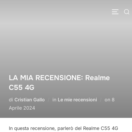
Salta
Cerca
al
APRI/C
per:
contenuto
LA MIA RECENSIONE: Realme
C55 4G
Pubblica
di
Cristian Gallo
in
Le mie recensioni
on
8
il
Aprile 2024
In questa recensione, parlerò del Realme C55 4G