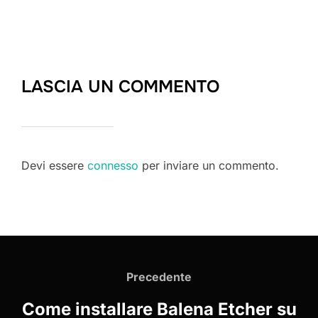
LASCIA UN COMMENTO
Devi essere
connesso
per inviare un commento.
Navigazione
articoli
Precedente
Precedente
Come installare Balena Etcher su