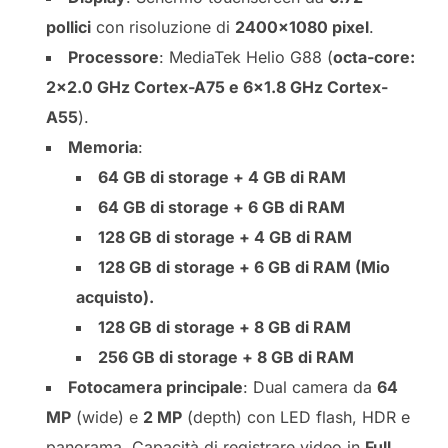
pollici
con risoluzione di
2400×1080 pixel
.
Processore
: MediaTek Helio G88 (
octa-core:
2×2.0 GHz Cortex-A75 e 6×1.8 GHz Cortex-
A55
).
Memoria
:
64 GB di storage + 4 GB di RAM
64 GB di storage + 6 GB di RAM
128 GB di storage + 4 GB di RAM
128 GB di storage + 6 GB di RAM (Mio
acquisto).
128 GB di storage + 8 GB di RAM
256 GB di storage + 8 GB di RAM
Fotocamera principale
: Dual camera da
64
MP
(wide) e
2 MP
(depth) con LED flash, HDR e
panorama. Capacità di registrare video in
Full