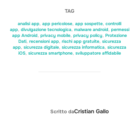
TAG
analisi app
,
app pericolose
,
app sospette
,
controlli
app
,
divulgazione tecnologica
,
malware android
,
permessi
app Android
,
privacy mobile
,
privacy policy
,
Protezione
Dati
,
recensioni app
,
rischi app gratuite
,
sicurezza
app
,
sicurezza digitale
,
sicurezza informatica
,
sicurezza
iOS
,
sicurezza smartphone
,
sviluppatore affidabile
AUTORE DELL'ARTICOLO
Cristian Gallo
Scritto da