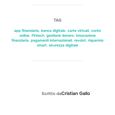
TAG
app finanziaria
,
banca digitale
,
carte virtuali
,
conto
online
,
Fintech
,
gestione denaro
,
innovazione
finanziaria
,
pagamenti internazionali
,
revolut
,
risparmio
smart
,
sicurezza digitale
AUTORE DELL'ARTICOLO
Cristian Gallo
Scritto da