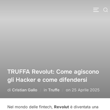
Salta
Cerca
al
APRI/C
per:
contenuto
TRUFFA Revolut: Come agiscono
gli Hacker e come difendersi
Pubblicato
di
Cristian Gallo
in
Truffe
on
25 Aprile 2025
il
Nel mondo delle fintech,
Revolut
è diventata una