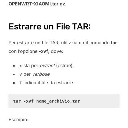
OPENWRT-XIAOMI.tar.gz
.
Estrarre un File TAR:
Per estrarre un file TAR, utilizziamo il comando
tar
con l’opzione
-xvf
, dove:
sta per
extract
(estrae),
x
per
verbose
,
v
indica il file da estrarre.
f
tar -xvf nome_archivio.tar
Esempio: