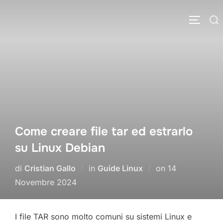
Salta
Cerca
al
APRI/C
per:
contenuto
Come creare file tar ed estrarlo
su Linux Debian
Pubblicato
di
Cristian Gallo
in
Guide Linux
on
14
il
Novembre 2024
I file TAR sono molto comuni su sistemi Linux e