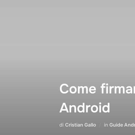
Salta
al
contenuto
Come firmar
Android
di
Cristian Gallo
in
Guide And