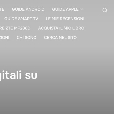
TE
GUIDE ANDROID
GUIDE APPLE
GUIDE SMART TV
LE MIE RECENSIONI
Cerca
RE ZTE MF286D
ACQUISTA IL MIO LIBRO
per:
ZIONI
CHI SONO
CERCA NEL SITO
tali su