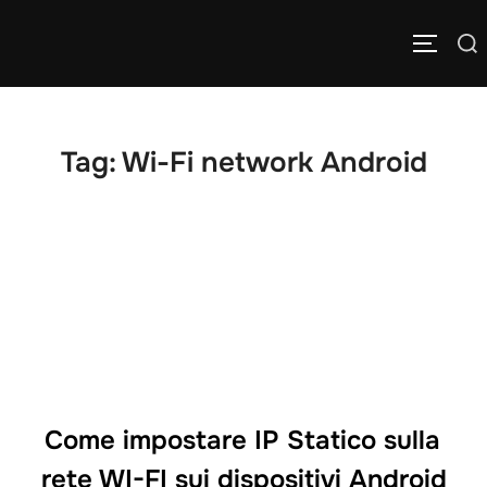
Salta
Cerca
al
APRI/C
per:
contenuto
Tag:
Wi-Fi network Android
Come impostare IP Statico sulla
rete WI-FI sui dispositivi Android