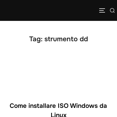
Salta
Cerca
al
APRI/C
per:
contenuto
Tag:
strumento dd
Come installare ISO Windows da
Linux