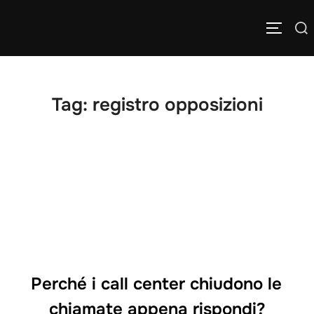
Salta
Cerca
al
APRI/C
per:
contenuto
Tag:
registro opposizioni
Perché i call center chiudono le
chiamate appena rispondi?