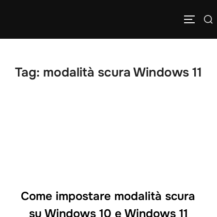
Salta
Cerca
al
APRI/C
per:
contenuto
Tag:
modalità scura Windows 11
Come impostare modalità scura
su Windows 10 e Windows 11