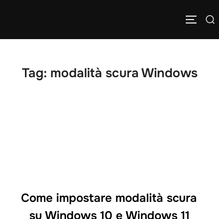
Salta
Cerca
al
APRI/C
per:
contenuto
Tag:
modalità scura Windows
Come impostare modalità scura
su Windows 10 e Windows 11