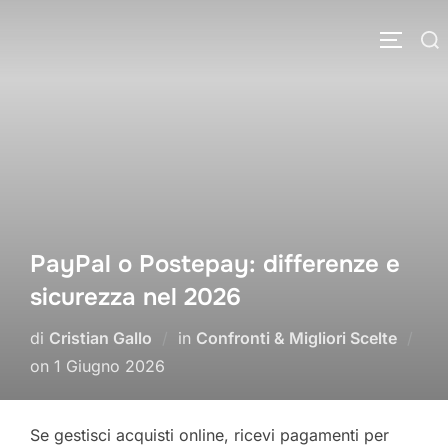
Salta
Cerca
al
APRI/C
per:
contenuto
PayPal o Postepay: differenze e
sicurezza nel 2026
di
Cristian Gallo
in
Confronti & Migliori Scelte
Pubblicato
on
1 Giugno 2026
il
Se gestisci acquisti online, ricevi pagamenti per