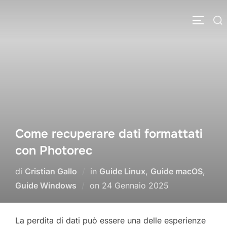
Salta
Cerca
al
APRI/C
per:
contenuto
Come recuperare dati formattati
con Photorec
di
Cristian Gallo
in
Guide Linux
,
Guide macOS
,
Pubblicato
Guide Windows
on
24 Gennaio 2025
il
La perdita di dati può essere una delle esperienze