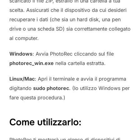
scaricato il file ZIP, estrailo in una cartella a tua
scelta. Assicurati che il dispositivo da cui desideri
recuperare i dati (che sia un hard disk, una pen
drive o una scheda SD) sia correttamente collegato
al computer.
Windows
: Avvia PhotoRec cliccando sul file
photorec_win.exe
nella cartella estratta.
Linux/Mac
: Apri il terminale e avvia il programma
digitando
sudo photorec
. (Io utilizzo Windows per
fare questa procedura.)
Come utilizzarlo:
PhotoRec ti mostrerà un elenco di dispositivi di