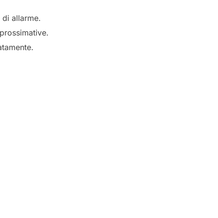
 di allarme.
pprossimative.
atamente.