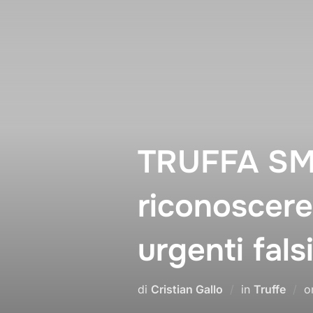
Salta
al
contenuto
TRUFFA SM
riconoscere
urgenti fals
di
Cristian Gallo
in
Truffe
o