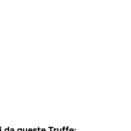
 da queste Truffe
: