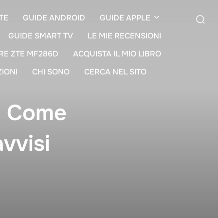
TE
GUIDE ANDROID
GUIDE APPLE
GUIDE SMART TV
LE MIE RECENSIONI
Cerca
RE ZTE MF286D
ACQUISTA IL MIO LIBRO
per:
ZIONI
CHI SONO
CERCA NEL SITO
: Come
vvisi