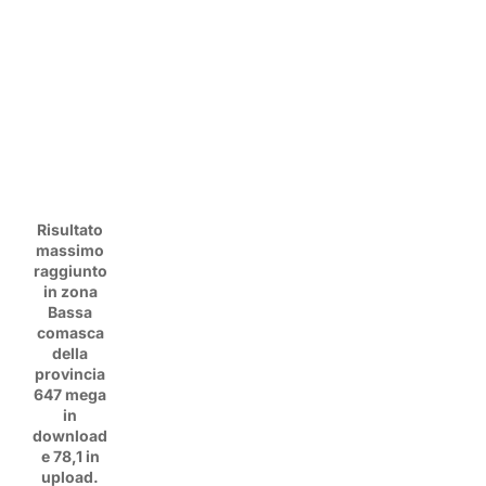
Risultato
massimo
raggiunto
in zona
Bassa
comasca
della
provincia
647 mega
in
download
e 78,1 in
upload.