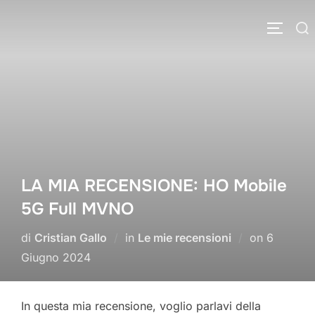
Salta
Cerca
al
APRI/C
per:
contenuto
LA MIA RECENSIONE: HO Mobile
5G Full MVNO
Pubblica
di
Cristian Gallo
in
Le mie recensioni
on
6
il
Giugno 2024
In questa mia recensione, voglio parlavi della