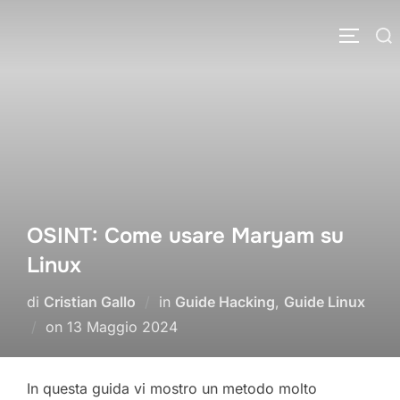
Salta
Cerca
al
APRI/C
per:
contenuto
OSINT: Come usare Maryam su
Linux
di
Cristian Gallo
in
Guide Hacking
,
Guide Linux
Pubblicato
on
13 Maggio 2024
il
In questa guida vi mostro un metodo molto