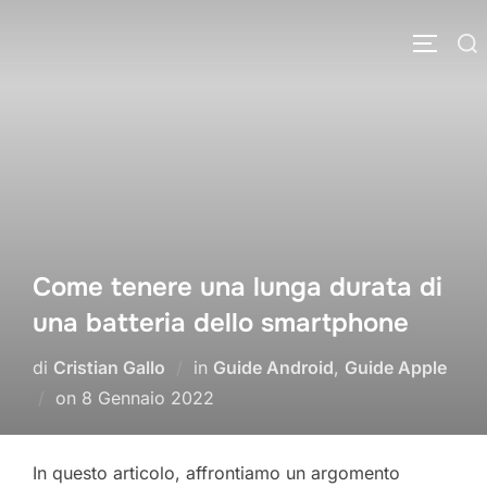
Salta
Cerca
al
APRI/C
per:
contenuto
Come tenere una lunga durata di
una batteria dello smartphone
di
Cristian Gallo
in
Guide Android
,
Guide Apple
Pubblicato
on
8 Gennaio 2022
il
In questo articolo, affrontiamo un argomento