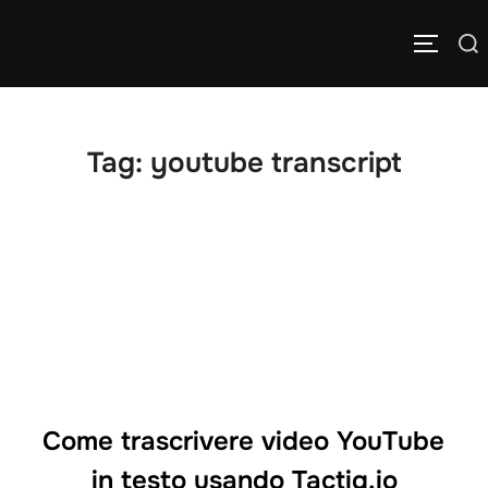
Salta
Cerca
al
APRI/C
per:
contenuto
Tag:
youtube transcript
Come trascrivere video YouTube
in testo usando Tactiq.io