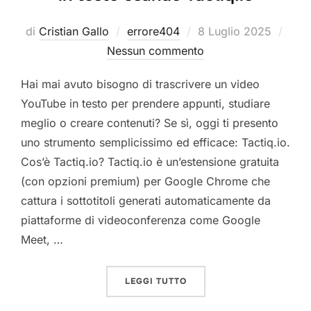
Pubblicato
di
Cristian Gallo
errore404
8 Luglio 2025
il
Nessun commento
Hai mai avuto bisogno di trascrivere un video
YouTube in testo per prendere appunti, studiare
meglio o creare contenuti? Se sì, oggi ti presento
uno strumento semplicissimo ed efficace: Tactiq.io.
Cos’è Tactiq.io? Tactiq.io è un’estensione gratuita
(con opzioni premium) per Google Chrome che
cattura i sottotitoli generati automaticamente da
piattaforme di videoconferenza come Google
Meet, …
“COME TRASCRIVERE VIDE
LEGGI TUTTO