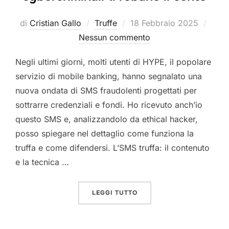
Pubblicato
di
Cristian Gallo
Truffe
18 Febbraio 2025
il
Nessun commento
Negli ultimi giorni, molti utenti di HYPE, il popolare
servizio di mobile banking, hanno segnalato una
nuova ondata di SMS fraudolenti progettati per
sottrarre credenziali e fondi. Ho ricevuto anch’io
questo SMS e, analizzandolo da ethical hacker,
posso spiegare nel dettaglio come funziona la
truffa e come difendersi. L’SMS truffa: il contenuto
e la tecnica …
“TRUFFA HYPE 2025: COM
LEGGI TUTTO