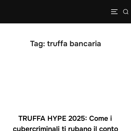
Salta
Cerca
al
APRI/C
per:
contenuto
Tag:
truffa bancaria
TRUFFA HYPE 2025: Come i
cybercriminali ti rubano il conto