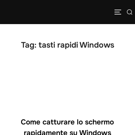
Salta
Cerca
al
APRI/C
per:
contenuto
Tag:
tasti rapidi Windows
Come catturare lo schermo
rapidamente su Windows