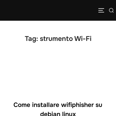
Salta
Cerca
al
APRI/C
per:
contenuto
Tag:
strumento Wi-Fi
Come installare wifiphisher su
debian linux