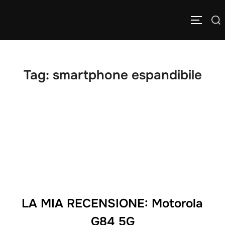
Salta
Cerca
al
APRI/C
per:
contenuto
Tag:
smartphone espandibile
LA MIA RECENSIONE: Motorola
G84 5G