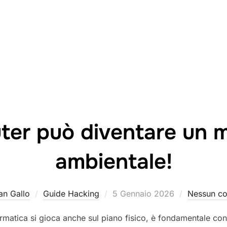
outer può diventare un 
ambientale!
Pubblicato
ian Gallo
Guide Hacking
5 Gennaio 2026
Nessun c
il
ormatica si gioca anche sul piano fisico, è fondamentale cono