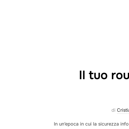
Il tuo r
di
Crist
In un’epoca in cui la sicurezza inf