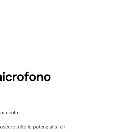
microfono
ommento
scere tutte le potenzialità e i