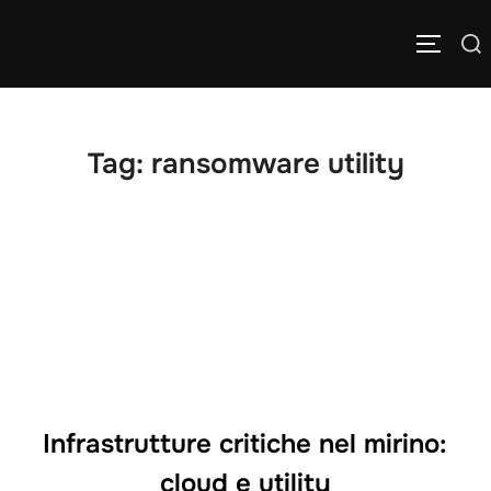
Salta
Cerca
al
APRI/C
per:
contenuto
Tag:
ransomware utility
Infrastrutture critiche nel mirino:
cloud e utility