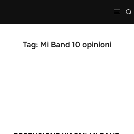
Salta
Cerca
al
APRI/C
per:
contenuto
Tag:
Mi Band 10 opinioni