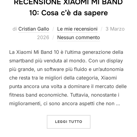
RECENSIONE XIAOMI MI BAND
10: Cosa c’è da sapere
Pubblicato
di
Cristian Gallo
Le mie recensioni
3 Marzo
il
2026
Nessun commento
La Xiaomi Mi Band 10 è l’ultima generazione della
smartband più venduta al mondo. Con un display
più grande, un software più fluido e un’autonomia
che resta tra le migliori della categoria, Xiaomi
punta ancora una volta a dominare il mercato delle
fitness band economiche. Tuttavia, nonostante i
miglioramenti, ci sono ancora aspetti che non …
“RECENSIONE XIAOMI MI 
LEGGI TUTTO