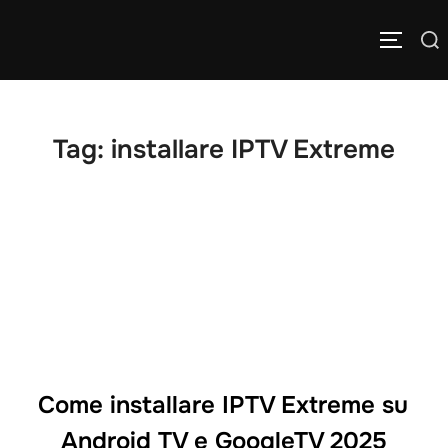
Salta
Cerca
al
APRI/C
per:
contenuto
Tag:
installare IPTV Extreme
Come installare IPTV Extreme su
Android TV e GoogleTV 2025