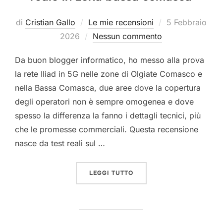
Pubblicato
di
Cristian Gallo
Le mie recensioni
5 Febbraio
il
2026
Nessun commento
Da buon blogger informatico, ho messo alla prova
la rete Iliad in 5G nelle zone di Olgiate Comasco e
nella Bassa Comasca, due aree dove la copertura
degli operatori non è sempre omogenea e dove
spesso la differenza la fanno i dettagli tecnici, più
che le promesse commerciali. Questa recensione
nasce da test reali sul …
“RECENSIONE ILIAD 5G (
LEGGI TUTTO