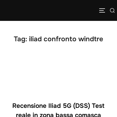
Salta
Cerca
al
APRI/C
per:
contenuto
Tag:
iliad confronto windtre
Recensione Iliad 5G (DSS) Test
reale in zona bassa comasca