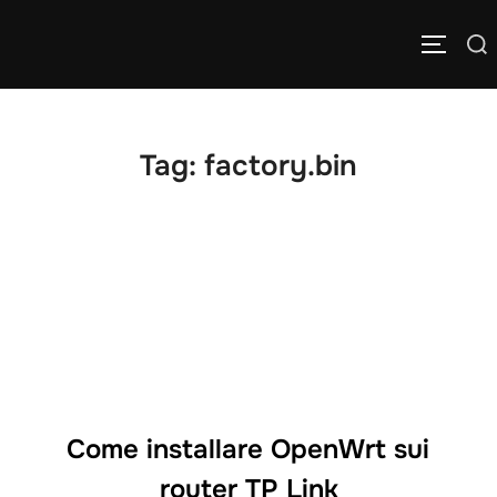
Salta
Cerca
al
APRI/C
per:
contenuto
Tag:
factory.bin
Come installare OpenWrt sui
router TP Link