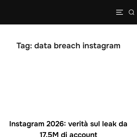
Salta
Cerca
al
APRI/C
per:
contenuto
Tag:
data breach instagram
Instagram 2026: verità sul leak da
17,5M di account