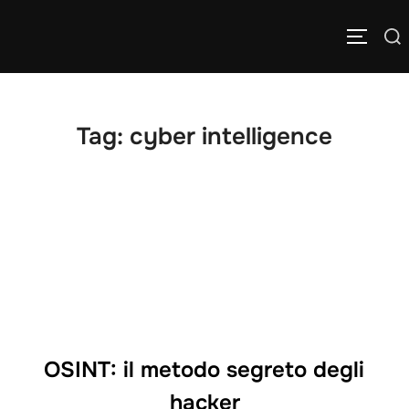
Salta
Cerca
al
APRI/C
per:
contenuto
Tag:
cyber intelligence
OSINT: il metodo segreto degli
hacker