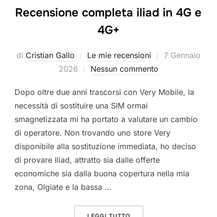
Recensione completa iliad in 4G e
4G+
Pubblicato
di
Cristian Gallo
Le mie recensioni
7 Gennaio
il
2026
Nessun commento
Dopo oltre due anni trascorsi con Very Mobile, la
necessità di sostituire una SIM ormai
smagnetizzata mi ha portato a valutare un cambio
di operatore. Non trovando uno store Very
disponibile alla sostituzione immediata, ho deciso
di provare Iliad, attratto sia dalle offerte
economiche sia dalla buona copertura nella mia
zona, Olgiate e la bassa …
“RECENSIONE COMPLETA IL
LEGGI TUTTO