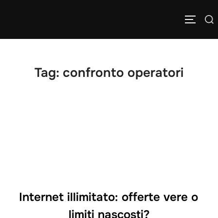
Salta
Cerca
al
APRI/C
per:
contenuto
Tag:
confronto operatori
Internet illimitato: offerte vere o
limiti nascosti?