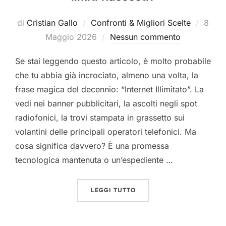
Pubbl
di
Cristian Gallo
Confronti & Migliori Scelte
8
il
Maggio 2026
Nessun commento
Se stai leggendo questo articolo, è molto probabile
che tu abbia già incrociato, almeno una volta, la
frase magica del decennio: “Internet Illimitato”. La
vedi nei banner pubblicitari, la ascolti negli spot
radiofonici, la trovi stampata in grassetto sui
volantini delle principali operatori telefonici. Ma
cosa significa davvero? È una promessa
tecnologica mantenuta o un’espediente …
“INTERNET ILLIMITATO: O
LEGGI TUTTO