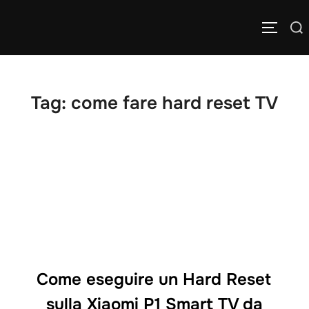
Salta
Cerca
al
APRI/C
per:
contenuto
Tag:
come fare hard reset TV
Come eseguire un Hard Reset
sulla Xiaomi P1 Smart TV da