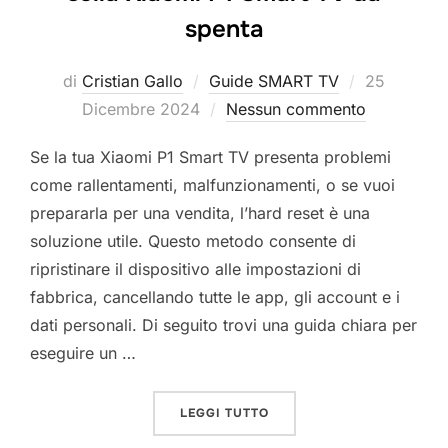
spenta
Pubblicato
di
Cristian Gallo
Guide SMART TV
25
il
Dicembre 2024
Nessun commento
Se la tua Xiaomi P1 Smart TV presenta problemi
come rallentamenti, malfunzionamenti, o se vuoi
prepararla per una vendita, l’hard reset è una
soluzione utile. Questo metodo consente di
ripristinare il dispositivo alle impostazioni di
fabbrica, cancellando tutte le app, gli account e i
dati personali. Di seguito trovi una guida chiara per
eseguire un …
“COME ESEGUIRE UN HARD
LEGGI TUTTO