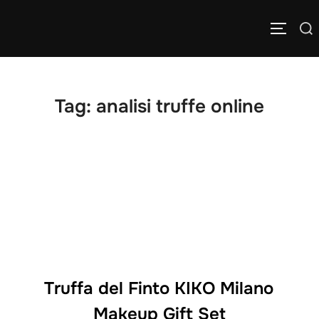
Salta
Cerca
al
APRI/C
per:
contenuto
Tag:
analisi truffe online
Truffa del Finto KIKO Milano
Makeup Gift Set