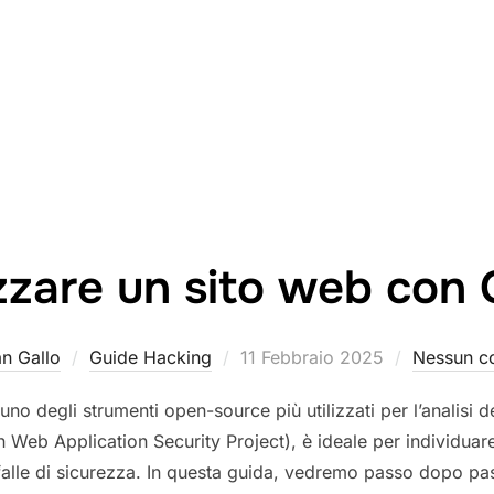
zzare un sito web co
Pubblicato
an Gallo
Guide Hacking
11 Febbraio 2025
Nessun 
il
 degli strumenti open-source più utilizzati per l’analisi de
eb Application Security Project), è ideale per individuare
 falle di sicurezza. In questa guida, vedremo passo dopo pas