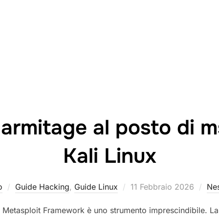
armitage al posto di m
Kali Linux
Pubblicato
o
Guide Hacking
,
Guide Linux
11 Febbraio 2026
Ne
il
, Metasploit Framework è uno strumento imprescindibile. La 