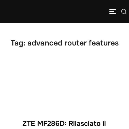
Salta
Cerca
al
APRI/C
per:
contenuto
Tag:
advanced router features
ZTE MF286D: Rilasciato il